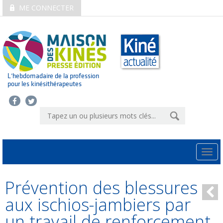
ME CONNECTER
L’hebdomadaire de la profession
pour les kinésithérapeutes
Togg
navi
Prévention des blessures
aux ischios-jambiers par
un travail de renforcement