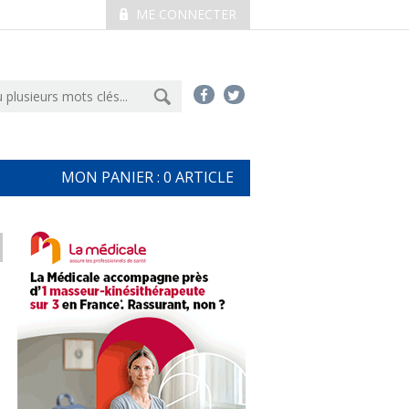
ME CONNECTER
MON PANIER :
0
ARTICLE