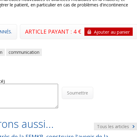
gérer le patient, en particulier en cas de problèmes d'incontinence
ARTICLE PAYANT : 4 €
NNÉS.
Ajouter au panier
on
communication
té)
Soumettre
ons aussi...
Tous les articles
rès de la FFMKR, construire l'avenir de la