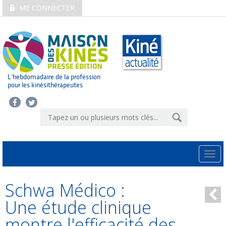
ME CONNECTER
L’hebdomadaire de la profession
pour les kinésithérapeutes
Togg
navi
Schwa Médico :
Une étude clinique
montre l'efficacité des