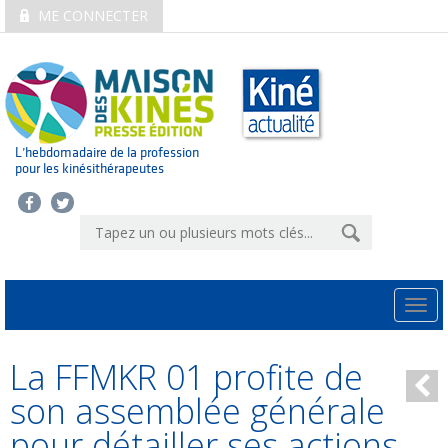
ME CONNECTER
L’hebdomadaire de la profession
pour les kinésithérapeutes
Togg
navi
La FFMKR 01 profite de
son assemblée générale
pour détailler ses actions