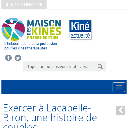
ME CONNECTER
L’hebdomadaire de la profession
pour les kinésithérapeutes
Togg
navi
Exercer à Lacapelle-
Biron, une histoire de
couples