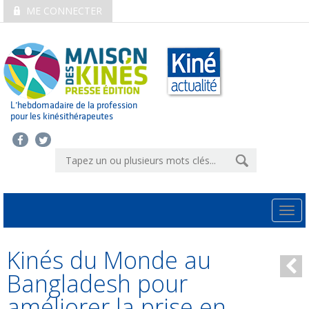
ME CONNECTER
L’hebdomadaire de la profession
pour les kinésithérapeutes
Togg
navi
Kinés du Monde au
Bangladesh pour
améliorer la prise en