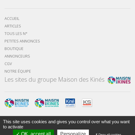
ACCUEIL
ARTICLES
TOUS LES N°
PETITES ANNONCES
BOUTIQUE
ANNONCEURS
CGV
NOTRE ÉQUIPE
Les sites du groupe Maison des Kinés
This site uses cookies and gives you control over what you want
to activate
Mentions légales
Nous contacter
OK, accept all
Personalize
Deny all cookies