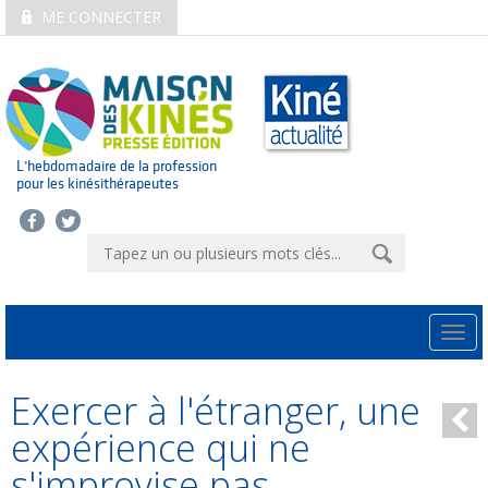
ME CONNECTER
L’hebdomadaire de la profession
pour les kinésithérapeutes
Togg
navi
Exercer à l'étranger, une
expérience qui ne
s'improvise pas