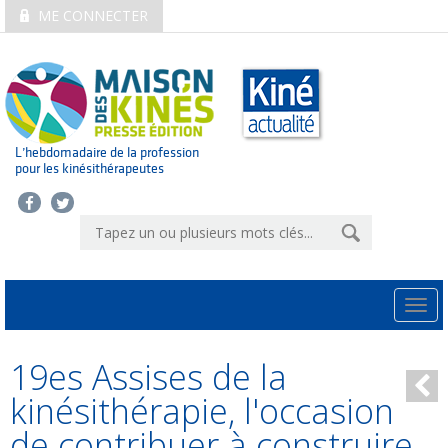
ME CONNECTER
L’hebdomadaire de la profession
pour les kinésithérapeutes
Togg
navi
19es Assises de la
kinésithérapie, l'occasion
de contribuer à construire