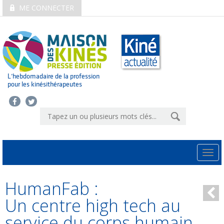
ME CONNECTER
L’hebdomadaire de la profession
pour les kinésithérapeutes
Togg
navi
HumanFab :
Un centre high tech au
service du corps humain