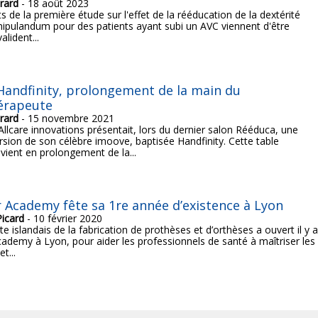
rard
- 18 août 2023
ts de la première étude sur l'effet de la rééducation de la dextérité
ipulandum pour des patients ayant subi un AVC viennent d'être
valident...
andfinity, prolongement de la main du
érapeute
rard
- 15 novembre 2021
Allcare innovations présentait, lors du dernier salon Rééduca, une
rsion de son célèbre imoove, baptisée Handfinity. Cette table
ient en prolongement de la...
 Academy fête sa 1re année d’existence à Lyon
Picard
- 10 février 2020
te islandais de la fabrication de prothèses et d’orthèses a ouvert il y a
ademy à Lyon, pour aider les professionnels de santé à maîtriser les
t...