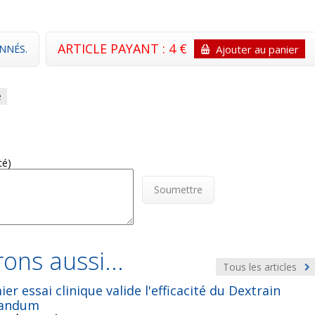
ARTICLE PAYANT : 4 €
NNÉS.
Ajouter au panier
e
té)
Soumettre
ons aussi...
Tous les articles
er essai clinique valide l'efficacité du Dextrain
landum