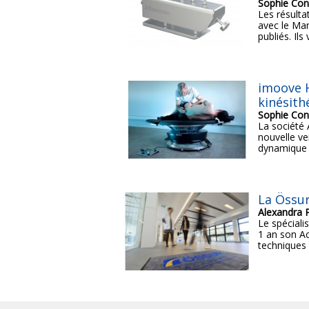
Sophie Con
Les résulta
avec le Man
publiés. Ils 
imoove H
kinésith
Sophie Con
La société 
nouvelle ve
dynamique v
La Össur
Alexandra 
Le spécialis
1 an son Ac
techniques e