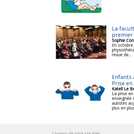
La facul
premier
Sophie Con
En octobre 
physiothéra
revue de...
Enfants 
Prise en
Katell Le B
La prise en
enseignée d
autistes au
plus en plus 
Contenu de votre site Web.