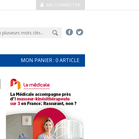
ME CONNECTER
MON PANIER :
0
ARTICLE