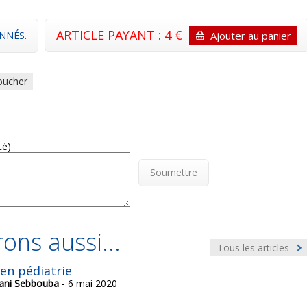
ARTICLE PAYANT : 4 €
NNÉS.
Ajouter au panier
oucher
té)
Soumettre
ons aussi...
Tous les articles
en pédiatrie
ani Sebbouba
- 6 mai 2020