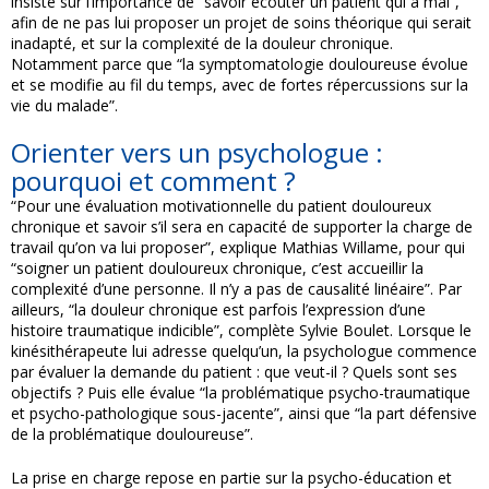
insisté sur l’importance de “savoir écouter un patient qui a mal”,
afin de ne pas lui proposer un projet de soins théorique qui serait
inadapté, et sur la complexité de la douleur chronique.
Notamment parce que “la symptomatologie douloureuse évolue
et se modifie au fil du temps, avec de fortes répercussions sur la
vie du malade”.
Orienter vers un psychologue :
pourquoi et comment ?
“Pour une évaluation motivationnelle du patient douloureux
chronique et savoir s’il sera en capacité de supporter la charge de
travail qu’on va lui proposer”, explique Mathias Willame, pour qui
“soigner un patient douloureux chronique, c’est accueillir la
complexité d’une personne. Il n’y a pas de causalité linéaire”. Par
ailleurs, “la douleur chronique est parfois l’expression d’une
histoire traumatique indicible”, complète Sylvie Boulet. Lorsque le
kinésithérapeute lui adresse quelqu’un, la psychologue commence
par évaluer la demande du patient : que veut-il ? Quels sont ses
objectifs ? Puis elle évalue “la problématique psycho-traumatique
et psycho-pathologique sous-jacente”, ainsi que “la part défensive
de la problématique douloureuse”.
La prise en charge repose en partie sur la psycho-éducation et