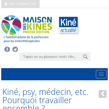
ME CONNECTER
L’hebdomadaire de la profession
pour les kinésithérapeutes
Togg
navi
Kiné, psy, médecin, etc.
Pourquoi travailler
ensemble ?