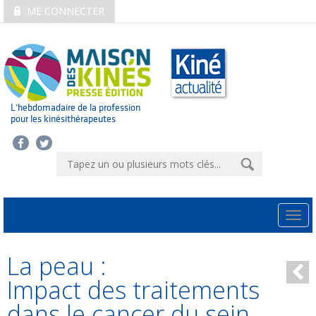
ME CONNECTER
L’hebdomadaire de la profession
pour les kinésithérapeutes
Togg
navi
La peau :
Impact des traitements
dans le cancer du sein