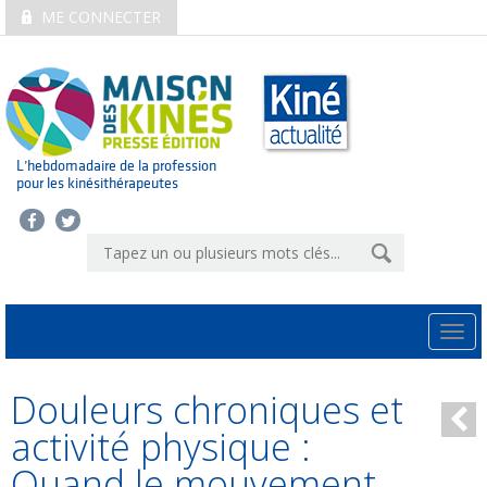
ME CONNECTER
L’hebdomadaire de la profession
pour les kinésithérapeutes
Togg
navi
Douleurs chroniques et
activité physique :
Quand le mouvement