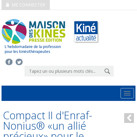
ME CONNECTER
L’hebdomadaire de la profession
pour les kinésithérapeutes
Togg
navi
Compact II d'Enraf-
Nonius® «un allié
précieux» pour le