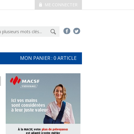
ME CONNECTER
MON PANIER :
0
ARTICLE