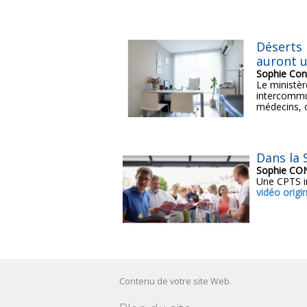
Déserts 
auront u
Sophie Con
Le ministèr
intercommu
médecins, o
Dans la 
Sophie C
Une CPTS im
vidéo origi
Contenu de votre site Web.