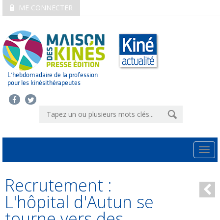
ME CONNECTER
L’hebdomadaire de la profession
pour les kinésithérapeutes
Togg
navi
Recrutement :
L'hôpital d'Autun se
tourne vers des