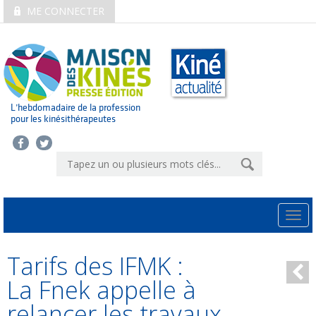
ME CONNECTER
L’hebdomadaire de la profession
pour les kinésithérapeutes
Togg
navi
Tarifs des IFMK :
La Fnek appelle à
relancer les travaux