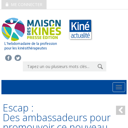
ME CONNECTER
L’hebdomadaire de la profession
pour les kinésithérapeutes
Togg
navi
Escap :
Des ambassadeurs pour
promouvoir ce nouveau