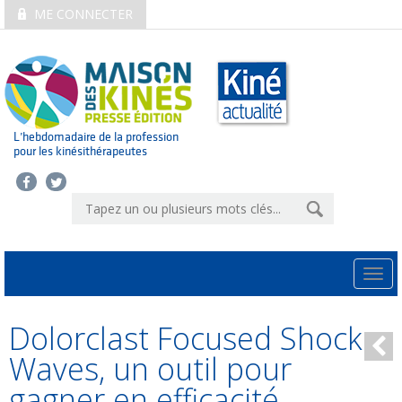
ME CONNECTER
L’hebdomadaire de la profession
pour les kinésithérapeutes
Togg
navi
Dolorclast Focused Shock
Waves, un outil pour
gagner en efficacité