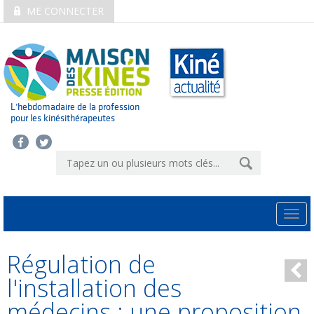
ME CONNECTER
L’hebdomadaire de la profession
pour les kinésithérapeutes
Togg
navi
Régulation de
l'installation des
médecins : une proposition