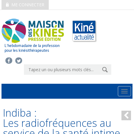
ME CONNECTER
L’hebdomadaire de la profession
pour les kinésithérapeutes
Togg
navi
Indiba :
Les radiofréquences au
service de la santé intime