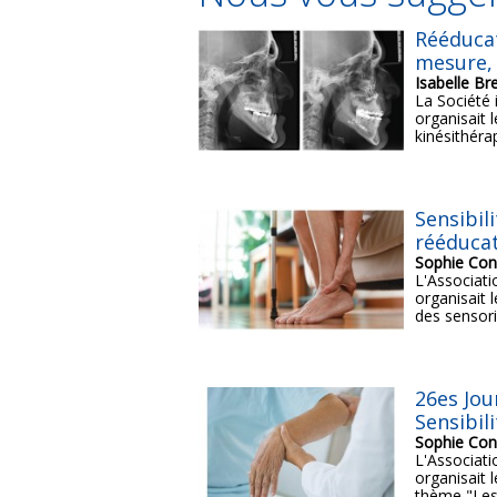
Rééducat
mesure,
Isabelle Br
La Société 
organisait 
kinésithérap
Sensibil
rééducat
Sophie Con
L'Associati
organisait 
des sensoria
26es Jou
Sensibili
Sophie Con
L'Associati
organisait 
thème "Les.