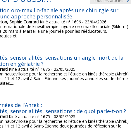
Tous les articles
ion oro-maxillo-faciale après une chirurgie sur
 une approche personnalisée
eton, Sophie Conrard
Kiné actualité n° 1696 - 23/04/2026
internationale de kinésithérapie linguale oro-maxillo-faciale (Siklomf)
le 20 mars à Marseille une journée pour les rééducateurs,
eutes et...
ités, sensorialités, sensations un angle mort de la
ion en gériatrie ?
rard
Kiné actualité n° 1676 - 22/05/2025
on hautevilloise pour la recherche et l'étude en kinésithérapie (Ahrek)
les 11 et 12 avril à Saint-Étienne ses journées annuelles sur le thème
lités,...
rnées de l'Ahrek :
tés, sensorialités, sensations : de quoi parle-t-on ?
rard
Kiné actualité n° 1675 - 08/05/2025
on hautevilloise pour la recherche et l'étude en kinésithérapie (Ahrek)
les 11 et 12 avril à Saint-Étienne deux journées de réflexion sur le
..