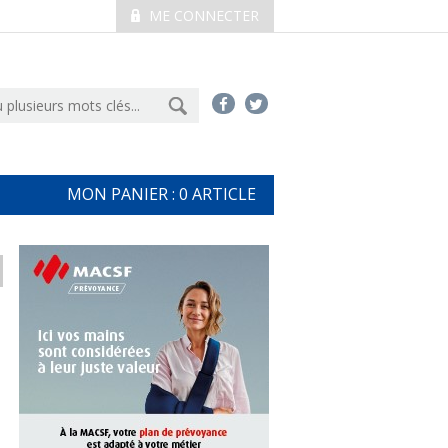
ME CONNECTER
MON PANIER :
0
ARTICLE