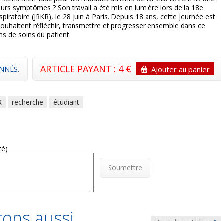
eurs symptômes ? Son travail a été mis en lumière lors de la 18e
piratoire (JRKR), le 28 juin à Paris. Depuis 18 ans, cette journée est
ouhaitent réfléchir, transmettre et progresser ensemble dans ce
s de soins du patient.
ARTICLE PAYANT : 4 €
NNÉS.
Ajouter au panier
R
recherche
étudiant
té)
Soumettre
ons aussi...