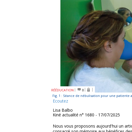
RÉÉDUCATION
0
Fig. 1 : Séance de nébulisation pour une patiente 
Ecoutez
Lisa Balbo
Kiné actualité n° 1680 - 17/07/2025
Nous vous proposons aujourd'hui un artic
consacré son mémoire aux bénéfices des 