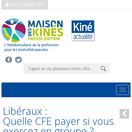
ME CONNECTER
L’hebdomadaire de la profession
pour les kinésithérapeutes
Togg
navi
Libéraux :
Quelle CFE payer si vous
exercez en groupe ?