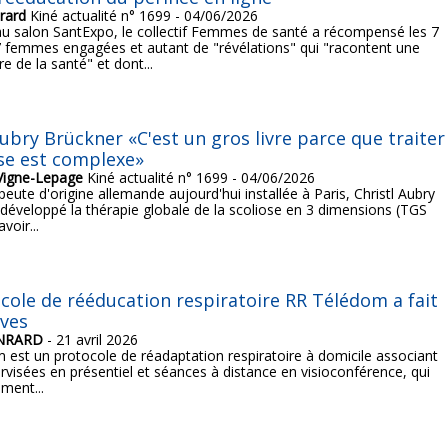
rard
Kiné actualité n° 1699 - 04/06/2026
au salon SantExpo, le collectif Femmes de santé a récompensé les 7
7 femmes engagées et autant de "révélations" qui "racontent une
re de la santé" et dont...
Aubry Brückner «C'est un gros livre parce que traiter
ose est complexe»
Vigne-Lepage
Kiné actualité n° 1699 - 04/06/2026
peute d'origine allemande aujourd'hui installée à Paris, Christl Aubry
développé la thérapie globale de la scoliose en 3 dimensions (TGS
voir...
cole de rééducation respiratoire RR Télédom a fait
ves
ONRARD
- 21 avril 2026
est un protocole de réadaptation respiratoire à domicile associant
ervisées en présentiel et séances à distance en visioconférence, qui
ement...