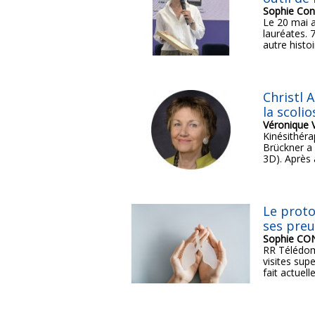
Sophie Con
Le 20 mai 
lauréates. 
autre histoi
Christl 
la scoli
Véronique 
Kinésithéra
Brückner a 
3D). Après a
Le proto
ses preu
Sophie C
RR Télédom 
visites sup
fait actuell