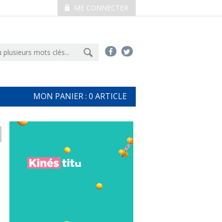
ME CONNECTER
MON PANIER :
0
ARTICLE