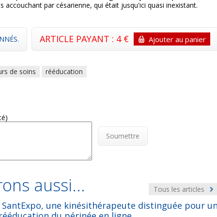
accouchant par césarienne, qui était jusqu'ici quasi inexistant.
ARTICLE PAYANT : 4 €
NNÉS.
Ajouter au panier
rs de soins
rééducation
té)
Soumettre
ons aussi...
Tous les articles
 SantExpo, une kinésithérapeute distinguée pour u
 rééducation du périnée en ligne