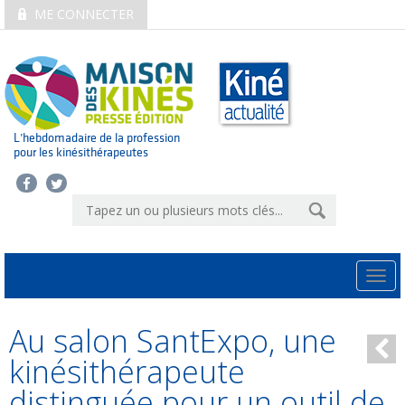
ME CONNECTER
L’hebdomadaire de la profession
pour les kinésithérapeutes
Togg
navi
Au salon SantExpo, une
kinésithérapeute
distinguée pour un outil de