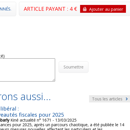
ARTICLE PAYANT : 4 €
NNÉS.
Ajouter au panier
té)
Soumettre
ons aussi...
Tous les articles
libéral :
eautés fiscales pour 2025
barly
Kiné actualité n° 1671 - 13/03/2025
inances pour 2025, après un parcours chaotique, a été publiée le 14
sieurs mesures nouvelles affectent les particuliers et les