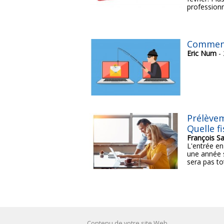
professionne
Comment
Eric Num
- 
Prélèvem
Quelle fi
François Sa
L'entrée en
une année s
sera pas to
Contenu de votre site Web.