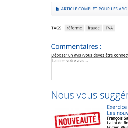
ARTICLE COMPLET POUR LES ABO
TAGS :
réforme
fraude
TVA
Commentaires :
Déposer un avis (vous devez être connec
Nous vous suggér
Exercice 
Les nouv
François Sa
La loi de f
février. Plu