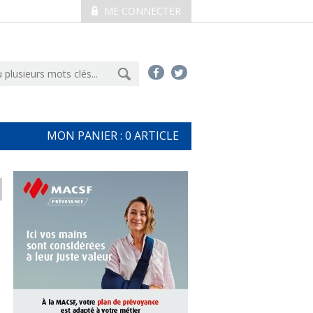
ME CONNECTER
MON PANIER :
0
ARTICLE