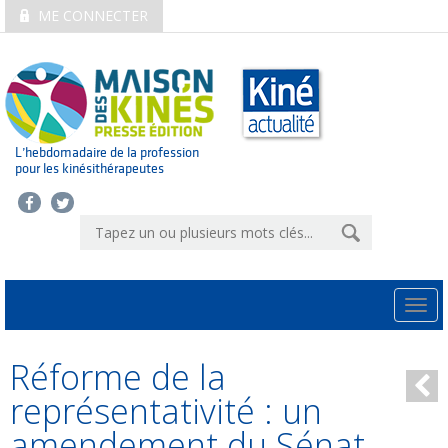
ME CONNECTER
L’hebdomadaire de la profession
pour les kinésithérapeutes
Togg
navi
Réforme de la
représentativité : un
amendement du Sénat