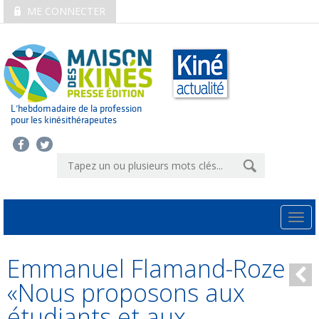
ME CONNECTER
L’hebdomadaire de la profession
pour les kinésithérapeutes
Togg
navi
Emmanuel Flamand-Roze
«Nous proposons aux
étudiants et aux