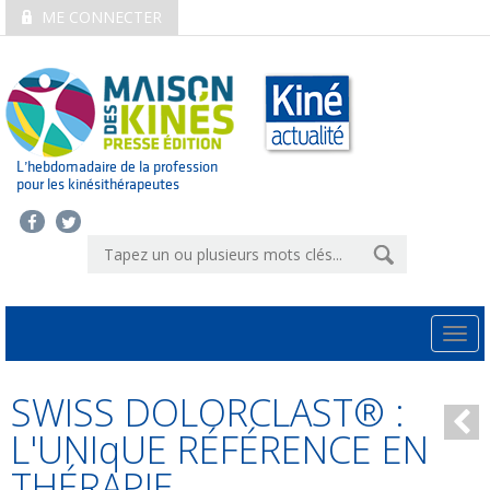
ME CONNECTER
L’hebdomadaire de la profession
pour les kinésithérapeutes
Togg
navi
SWISS DOLORCLAST® :
L'UNIqUE RÉFÉRENCE EN
THÉRAPIE