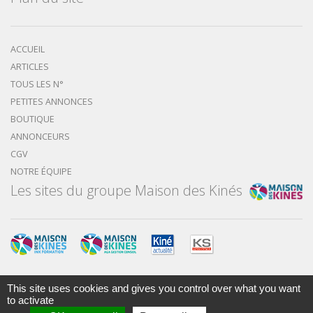
ACCUEIL
ARTICLES
TOUS LES N°
PETITES ANNONCES
BOUTIQUE
ANNONCEURS
CGV
NOTRE ÉQUIPE
Les sites du groupe Maison des Kinés
This site uses cookies and gives you control over what you want
Mentions légales
Nous contacter
to activate