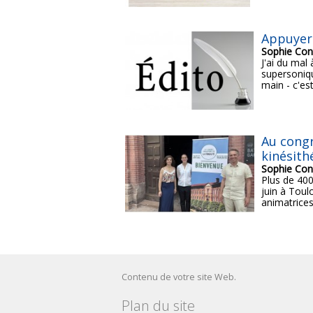
Appuyer
Sophie Con
J'ai du mal 
supersoniqu
main - c'est
Au congr
kinésith
Sophie Con
Plus de 400
juin à Toul
animatrices
Contenu de votre site Web.
Plan du site