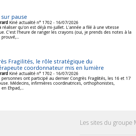
 sur pause
rard
Kiné actualité n° 1702 - 16/07/2026
à réaliser qu'on est déjà mi-juillet. L'année a filé à une vitesse
e. C'est l'heure de ranger les crayons (oui, je prends des notes à la
 prouvé,...
ès Fragilités, le rôle stratégique du
érapeute coordonnateur mis en lumière
rard
Kiné actualité n° 1702 - 16/07/2026
 personnes ont participé au dernier Congrès Fragilités, les 16 et 17
ouse. Médecins, infirmières coordinatrices, orthophonistes,
 en Ehpad,...
Les sites du groupe 