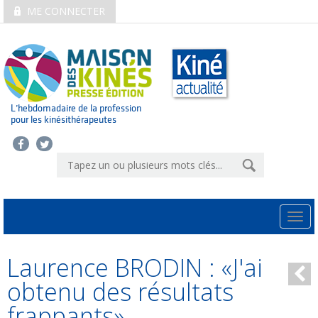
ME CONNECTER
L’hebdomadaire de la profession
pour les kinésithérapeutes
Togg
navi
Laurence BRODIN : «J'ai
obtenu des résultats
frappants»