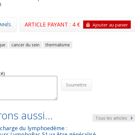
.
ARTICLE PAYANT : 4 €
NNÉS.
Ajouter au panier
que
cancer du sein
thermalisme
té)
Soumettre
ons aussi...
Tous les articles
n charge du lymphoedème :
urs LymphoRac 51 va être généralisé