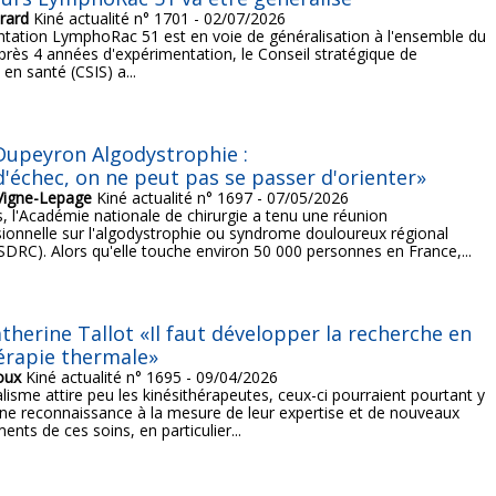
rard
Kiné actualité n° 1701 - 02/07/2026
ntation LymphoRac 51 est en voie de généralisation à l'ensemble du
 Après 4 années d'expérimentation, le Conseil stratégique de
 en santé (CSIS) a...
Dupeyron Algodystrophie :
d'échec, on ne peut pas se passer d'orienter»
Vigne-Lepage
Kiné actualité n° 1697 - 07/05/2026
 l'Académie nationale de chirurgie a tenu une réunion
sionnelle sur l'algodystrophie ou syndrome douloureux régional
DRC). Alors qu'elle touche environ 50 000 personnes en France,...
therine Tallot «Il faut développer la recherche en
érapie thermale»
oux
Kiné actualité n° 1695 - 09/04/2026
alisme attire peu les kinésithérapeutes, ceux-ci pourraient pourtant y
ne reconnaissance à la mesure de leur expertise et de nouveaux
nts de ces soins, en particulier...