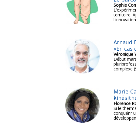
Sophie Con
L'expérime
territoire.
l'innovation
Arnaud 
«En cas 
Véronique 
Début mars,
pluriprofes
complexe (S
Marie-Ca
kinésith
Florence R
Si le therm
conquérir u
développeme