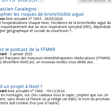
Tous les articles
astien Casalegno :
phier les risques de bronchiolite aiguë
oux
Kiné actualité n° 1694 - 26/03/2026
 hospitalisations chaque hiver, l'incidence de la bronchiolite aiguë du
 majoritairement due au virus respiratoire syncytial (VRS), dépendrait-
igine géographique et sociale du nourrisson ?...
z le podcast de la FFMKR
rard
- 3 janvier 2025
ion française des masseurs-kinésithérapeutes rééducateurs (FFMKR)
12 décembre KinéCast, un nouveau rendez-vous dédié aux...
il un projet à Noël ?
rard
Kiné actualité n° 1666 - 19/12/2024
 en montagne, oui. Des cadeaux sous le sapin, j'espère que oui. Un
t, sans doute (à l'heure où je rédige cet édito, le nom du prochain
istre doit tomber d'un jour à l'autre).