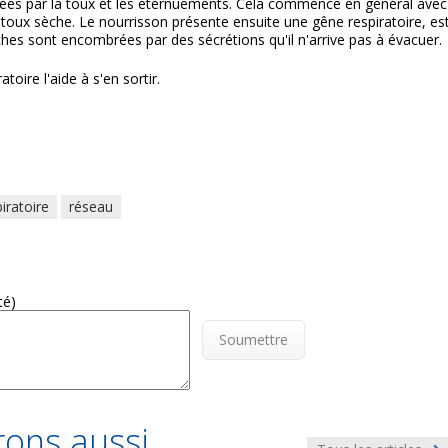
sées par la toux et les éternuements. Cela commence en général avec
e toux sèche. Le nourrisson présente ensuite une gêne respiratoire, es
hes sont encombrées par des sécrétions qu'il n'arrive pas à évacuer.
oire l'aide à s'en sortir.
iratoire
réseau
té)
Soumettre
ons aussi...