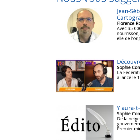
Jean-Séb
Cartogra
Florence R
Avec 35 000
nourrisson,
elle de l'or
Découvre
Sophie Con
La Fédérat
a lancé le 
Y aura-t-
Sophie Con
De la neige
gouvernemen
Premier min