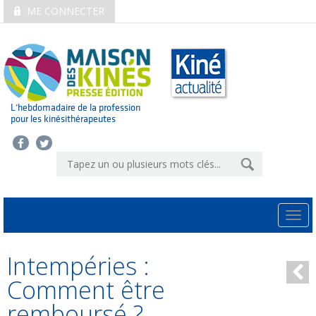
ME CONNECTER
L’hebdomadaire de la profession
pour les kinésithérapeutes
Togg
navi
Intempéries :
Comment être
remboursé ?