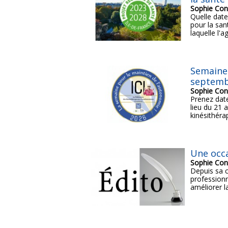
Sophie Con
Quelle date
pour la san
laquelle l'a
Semaine 
septemb
Sophie Con
Prenez date
lieu du 21 
kinésithéra
Une occ
Sophie Con
Depuis sa c
professionn
améliorer la