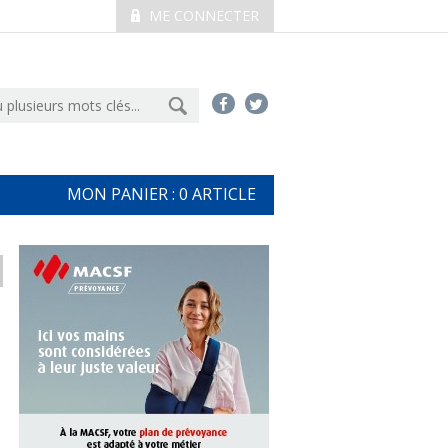
ME CONNECTER
MON PANIER :
0
ARTICLE