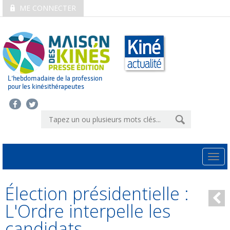
ME CONNECTER
L’hebdomadaire de la profession
pour les kinésithérapeutes
Togg
navi
Élection présidentielle :
L'Ordre interpelle les
candidats