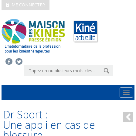
ME CONNECTER
L’hebdomadaire de la profession
pour les kinésithérapeutes
Togg
navi
Dr Sport :
Une appli en cas de
blessure