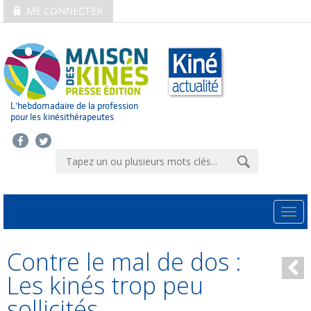
ME CONNECTER
L’hebdomadaire de la profession
pour les kinésithérapeutes
Togg
navi
Contre le mal de dos :
Les kinés trop peu
sollicités