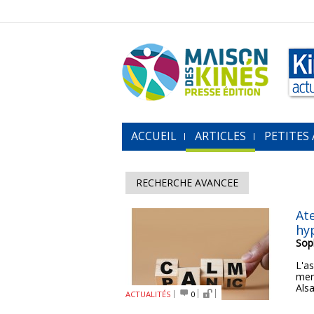
ACCUEIL
ARTICLES
PETITES
RECHERCHE AVANCEE
Ate
hy
Sop
L'a
mer
Alsa
ACTUALITÉS
0