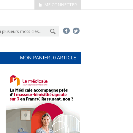
ME CONNECTER
MON PANIER :
0
ARTICLE