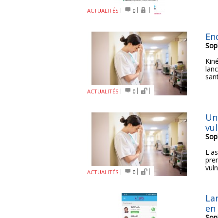
ACTUALITÉS
0
En
Sop
Kin
lan
san
ACTUALITÉS
0
Un
vu
Sop
L'a
prem
vuln
ACTUALITÉS
0
La
en
Sop