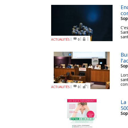
Enq
con
Sop
C'es
San
sant
ACTUALITÉS
0
Bu
l'a
Sop
Lor
sant
con
ACTUALITÉS
0
La
50
Sop