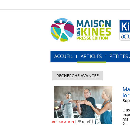
ACCUEIL
ARTICLES
PETITES
RECHERCHE AVANCEE
Ma
lor
Sop
L'a
expé
mal
RÉÉDUCATION
0
2...