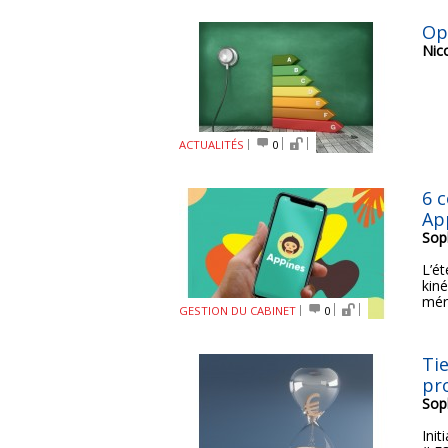
Op
Nic
ACTUALITÉS
0
6 
Ap
Sop
L’é
kin
méri
GESTION DU CABINET
0
Tie
pr
Sop
Init