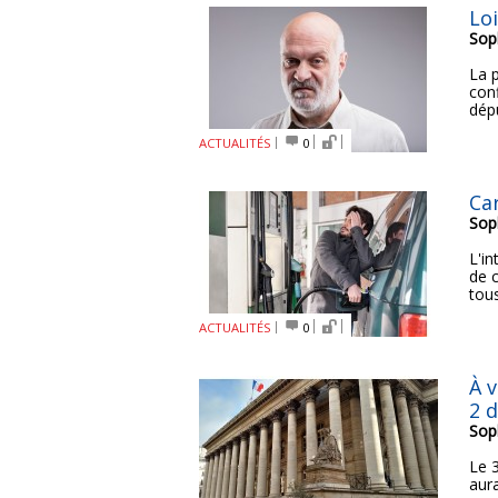
Lo
Sop
La p
con
dép
ACTUALITÉS
0
Ca
Sop
L'i
de 
tous
ACTUALITÉS
0
À 
2 
Sop
Le 
aur