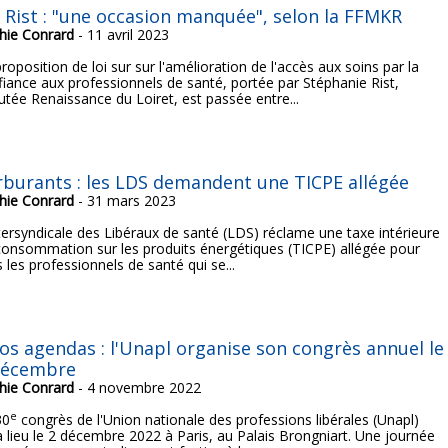
i Rist : "une occasion manquée", selon la FFMKR
hie Conrard
- 11 avril 2023
roposition de loi sur sur l'amélioration de l'accès aux soins par la
fiance aux professionnels de santé, portée par Stéphanie Rist,
utée Renaissance du Loiret, est passée entre...
rburants : les LDS demandent une TICPE allégée
hie Conrard
- 31 mars 2023
ntersyndicale des Libéraux de santé (LDS) réclame une taxe intérieure
consommation sur les produits énergétiques (TICPE) allégée pour
 les professionnels de santé qui se...
vos agendas : l'Unapl organise son congrès annuel le
décembre
hie Conrard
- 4 novembre 2022
e
30
congrès de l'Union nationale des professions libérales (Unapl)
a lieu le 2 décembre 2022 à Paris, au Palais Brongniart. Une journée