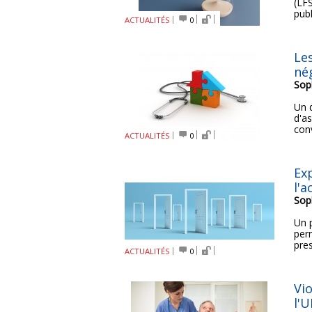
(LF
publ
ACTUALITÉS
0
Le
né
Sop
Un d
d'a
conv
ACTUALITÉS
0
Ex
l'a
Sop
Un p
per
pres
ACTUALITÉS
0
Vi
l'