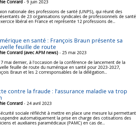
hie Conrard
- 9 juin 2023
nion nationale des professions de santé (UNPS), qui réunit des
résentants de 23 organisations syndicales de professionnels de santé
xercice libéral en France et représente 12 professions de...
mérique en santé : François Braun présente sa
velle feuille de route
hie Conrard (avec APM news)
- 25 mai 2023
17 mai dernier, à l'occasion de la conférence de lancement de la
velle feuille de route du numérique en santé pour 2023-2027,
çois Braun et les 2 corresponsables de la délégation...
te contre la fraude : l'assurance maladie va trop
n
hie Conrard
- 24 avril 2023
Sécurité sociale réfléchit à mettre en place une mesure lui permettant
suspendre automatiquement la prise en charge des cotisations des
iciens et auxiliaires paramédicaux (PAMC) en cas de...