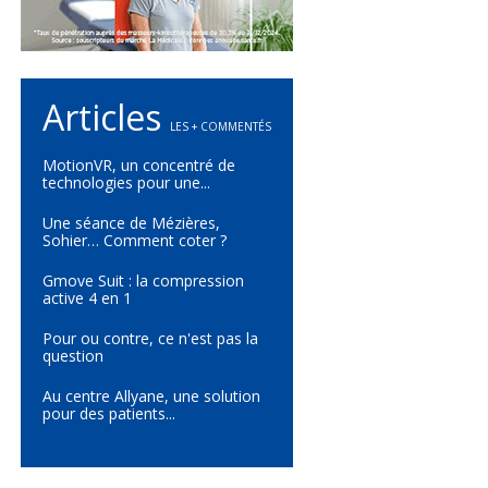
Articles
LES + COMMENTÉS
MotionVR, un concentré de
technologies pour une...
Une séance de Mézières,
Sohier… Comment coter ?
Gmove Suit : la compression
active 4 en 1
Pour ou contre, ce n'est pas la
question
Au centre Allyane, une solution
pour des patients...