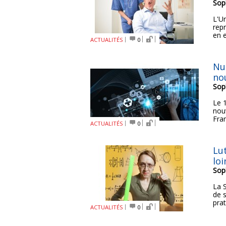
Sop
L'U
rep
en e
ACTUALITÉS
0
Nu
nou
Sop
Le 
nou
Fran
ACTUALITÉS
0
Lut
loi
Sop
La 
de 
prat
ACTUALITÉS
0