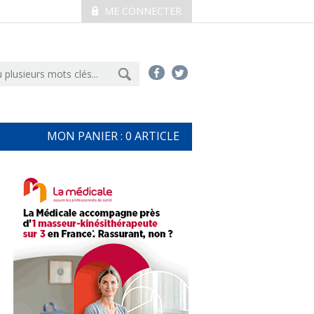
ME CONNECTER
MON PANIER :
0
ARTICLE