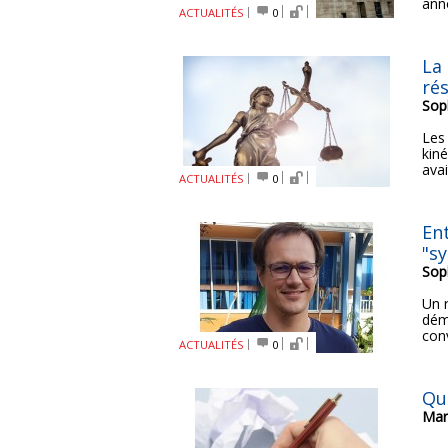
ann
ACTUALITÉS
0
La
ré
Sop
Les
kiné
avai
ACTUALITÉS
0
En
"sy
Sop
Un 
dém
conv
ACTUALITÉS
0
Que
Mar