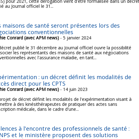
SS) pour 2021, cette dérogation vient d'être formalisée dans un décre
ié au Journal officiel le 31...
s maisons de santé seront présentes lors des
gociations conventionnelles
hie Conrard (avec APM news)
- 5 janvier 2024
écret publié le 31 décembre au Journal officiel ouvre la possibilité
ssocier les représentants des maisons de santé aux négociations
entionnelles avec l'assurance maladie, en tant...
périmentation : un décret définit les modalités de
ccès direct pour les CPTS
hie Conrard (avec APM news)
- 14 juin 2023
rojet de décret définit les modalités de l'expérimentation visant à
mettre à des kinésithérapeutes de pratiquer des actes sans
cription médicale, dans le cadre d'une...
olences à l'encontre des professionnels de santé :
UNPS et le ministère proposent des solutions