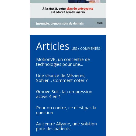
Articles
LES + COMMENTÉS
MotionVR, un concentré de
technologies pour une...
Une séance de Mézières,
Sohier… Comment coter ?
Gmove Suit : la compression
active 4 en 1
Pour ou contre, ce n'est pas la
question
Au centre Allyane, une solution
pour des patients...