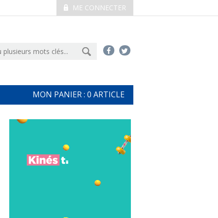
ME CONNECTER
MON PANIER :
0
ARTICLE