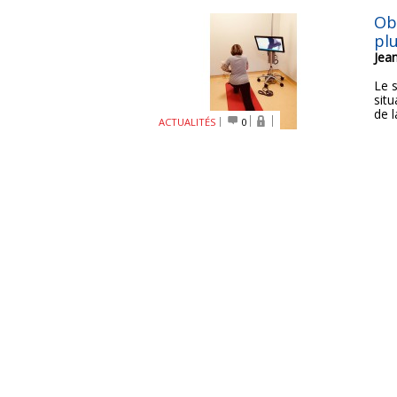
Ob
pl
Jea
Le 
situ
de 
ACTUALITÉS
0