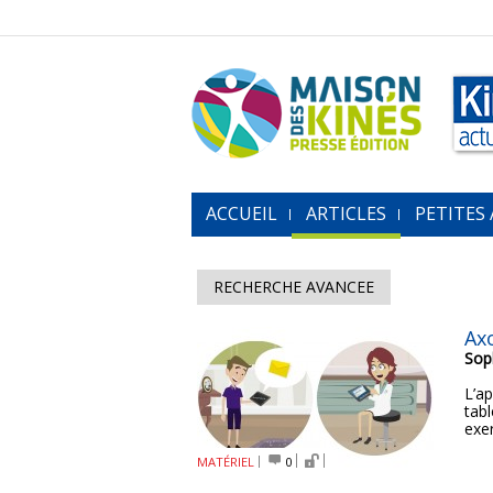
ACCUEIL
ARTICLES
PETITES
RECHERCHE AVANCEE
Ax
Sop
L’a
tabl
exer
MATÉRIEL
0