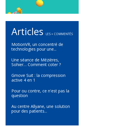
Articles
LES + COMMENTÉS
MotionVR, un concentré de
technologies pour une...
Une séance de Mézières,
Sohier… Comment coter ?
Gmove Suit : la compression
active 4 en 1
Pour ou contre, ce n'est pas la
question
Au centre Allyane, une solution
pour des patients...