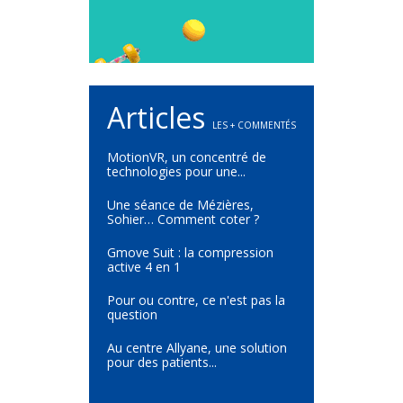
Articles
LES + COMMENTÉS
MotionVR, un concentré de
technologies pour une...
Une séance de Mézières,
Sohier… Comment coter ?
Gmove Suit : la compression
active 4 en 1
Pour ou contre, ce n'est pas la
question
Au centre Allyane, une solution
pour des patients...