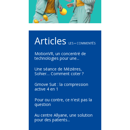
Articles
LES + COMMENTÉS
MotionVR, un concentré de
technologies pour une...
Une séance de Mézières,
Sohier… Comment coter ?
Gmove Suit : la compression
active 4 en 1
Pour ou contre, ce n'est pas la
question
Au centre Allyane, une solution
pour des patients...