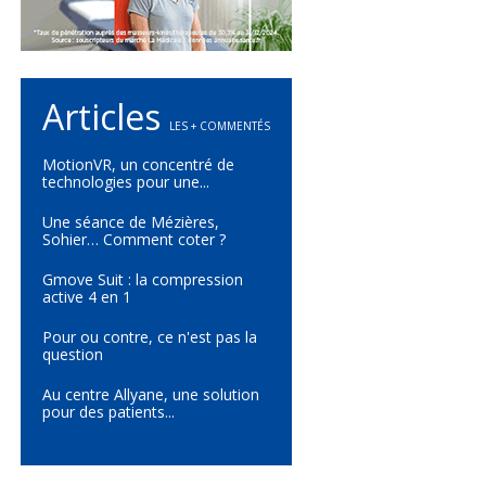
Articles
LES + COMMENTÉS
y
MotionVR, un concentré de
technologies pour une...
Une séance de Mézières,
Sohier… Comment coter ?
Gmove Suit : la compression
active 4 en 1
Pour ou contre, ce n'est pas la
question
Au centre Allyane, une solution
pour des patients...