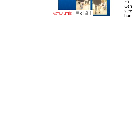
En 
Gem
sen
ACTUALITÉS
0
huma