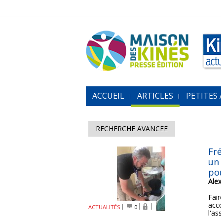
ACCUEIL
ARTICLES
PETITES
RECHERCHE AVANCEE
Fr
un
pou
Ale
Fai
acc
ACTUALITÉS
0
l'as