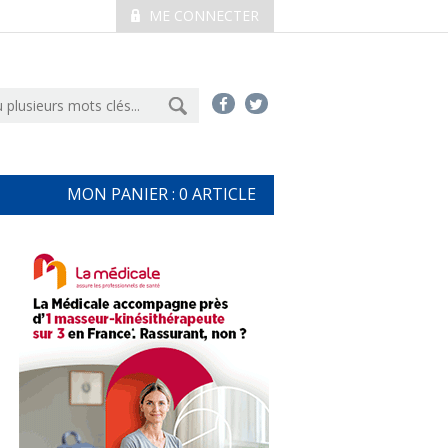
ME CONNECTER
MON PANIER :
0
ARTICLE