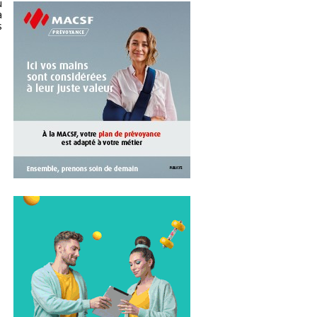
u
à
s