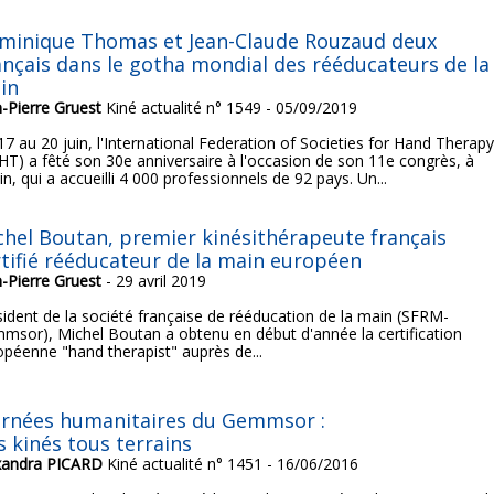
minique Thomas et Jean-Claude Rouzaud deux
ançais dans le gotha mondial des rééducateurs de la
in
n-Pierre Gruest
Kiné actualité n° 1549 - 05/09/2019
17 au 20 juin, l'International Federation of Societies for Hand Therap
SHT) a fêté son 30e anniversaire à l'occasion de son 11e congrès, à
in, qui a accueilli 4 000 professionnels de 92 pays. Un...
chel Boutan, premier kinésithérapeute français
rtifié rééducateur de la main européen
n-Pierre Gruest
- 29 avril 2019
sident de la société française de rééducation de la main (SFRM-
msor), Michel Boutan a obtenu en début d'année la certification
opéenne "hand therapist" auprès de...
urnées humanitaires du Gemmsor :
s kinés tous terrains
xandra PICARD
Kiné actualité n° 1451 - 16/06/2016