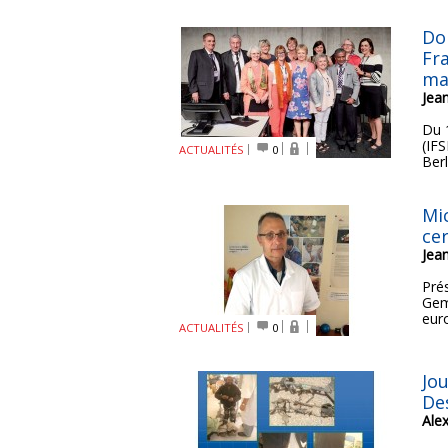
Do
Fr
ma
Jea
Du 
(IF
ACTUALITÉS
0
Berl
Mi
ce
Jea
Pré
Gem
eur
ACTUALITÉS
0
Jo
De
Ale