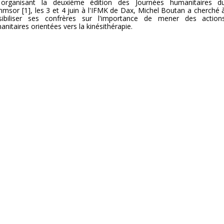
organisant la deuxième édition des Journées humanitaires d
msor [1], les 3 et 4 juin à l'IFMK de Dax, Michel Boutan a cherché 
sibiliser ses confrères sur l'importance de mener des action
nitaires orientées vers la kinésithérapie.