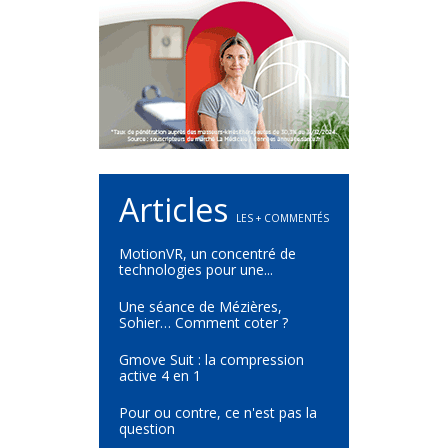
Articles
LES + COMMENTÉS
MotionVR, un concentré de
technologies pour une...
Une séance de Mézières,
Sohier… Comment coter ?
Gmove Suit : la compression
active 4 en 1
Pour ou contre, ce n'est pas la
question