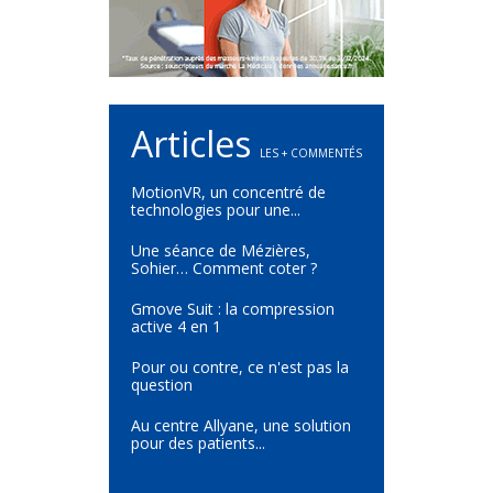
Articles
LES + COMMENTÉS
MotionVR, un concentré de
technologies pour une...
Une séance de Mézières,
Sohier… Comment coter ?
Gmove Suit : la compression
active 4 en 1
Pour ou contre, ce n'est pas la
question
Au centre Allyane, une solution
pour des patients...