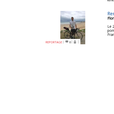
Re
Flo
Le 2
pom
Fra
REPORTAGE
0