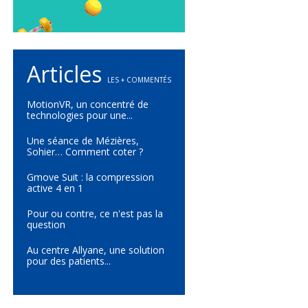
Articles
LES + COMMENTÉS
MotionVR, un concentré de
technologies pour une...
Une séance de Mézières,
Sohier… Comment coter ?
Gmove Suit : la compression
active 4 en 1
Pour ou contre, ce n'est pas la
question
Au centre Allyane, une solution
pour des patients...