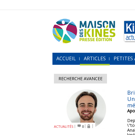
ACCUEIL
ARTICLES
PETITES
RECHERCHE AVANCEE
Bri
Un
mé
Apo
Dep
\"t
ACTUALITÉS
0
Ana
kiné