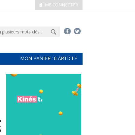
ME CONNECTER
MON PANIER :
0
ARTICLE
n
.
n