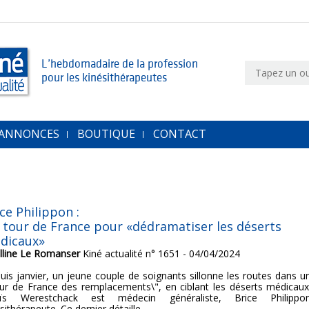
L’hebdomadaire de la profession
pour les kinésithérapeutes
 ANNONCES
BOUTIQUE
CONTACT
ce Philippon :
 tour de France pour «dédramatiser les déserts
dicaux»
lline Le Romanser
Kiné actualité n° 1651 - 04/04/2024
uis janvier, un jeune couple de soignants sillonne les routes dans u
our de France des remplacements\", en ciblant les déserts médicaux
ïs Werestchack est médecin généraliste, Brice Philippo
sithérapeute. Ce dernier détaille...